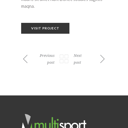
maqna.
VISIT PROJECT
Previous
Next
post
post