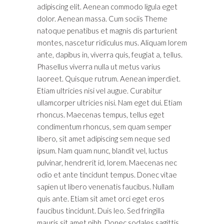
adipiscing elit. Aenean commodo ligula eget
dolor. Aenean massa. Cum sociis Theme
natoque penatibus et magnis dis parturient
montes, nascetur ridiculus mus. Aliquam lorem
ante, dapibus in, viverra quis, feugiat a, tellus.
Phasellus viverra nulla ut metus varius
laoreet. Quisque rutrum. Aenean imperdiet.
Etiam ultricies nisi vel augue. Curabitur
ullamcorper ultricies nisi. Nam eget dui. Etiam
rhoncus. Maecenas tempus, tellus eget
condimentum rhoncus, sem quam semper
libero, sit amet adipiscing sem neque sed
ipsum. Nam quam nunc, blandit vel, luctus
pulvinar, hendrerit id, lorem. Maecenas nec
odio et ante tincidunt tempus. Donec vitae
sapien ut libero venenatis faucibus. Nullam
quis ante. Etiam sit amet orci eget eros
faucibus tincidunt. Duis leo. Sed fringilla
mauris sit amet nibh. Donec sodales sagittis