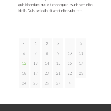
quis bibendum auci elit consequat ipsutis sem nibh
id elit. Duis sed odio sit amet nibh vulputate.
<
1
2
3
4
5
6
7
8
9
10
11
12
13
14
15
16
17
18
19
20
21
22
23
24
25
26
27
>