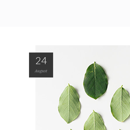
24
August